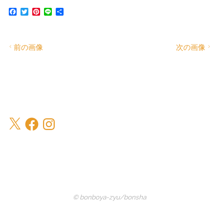
F
T
P
L
共
a
w
i
i
有
c
i
n
n
e
t
t
e
b
t
e
前の画像
次の画像
o
e
r
o
r
e
k
s
t
X
Facebook
Instagram
© bonboya-zyu/bonsha