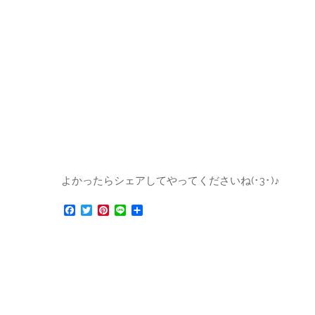
よかったらシェアしてやってくださいね(･3･)♪
F
T
P
L
共
a
w
i
i
有
c
i
n
n
e
t
t
e
b
t
e
o
e
r
o
r
e
k
s
t