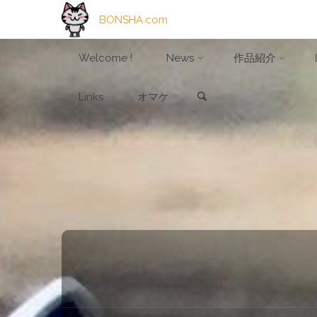
BONSHA.com
コ
Welcome !
News
作品紹介
検索
ン
Links
オマケ
テ
ン
ツ
へ
ス
キ