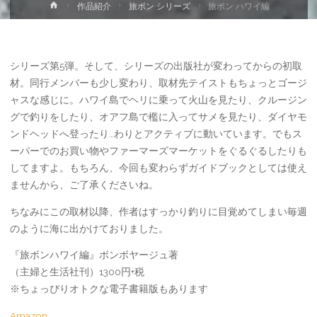
ホ
作品紹介
旅ボン シリーズ
旅ボン ハワイ編
ー
ム
シリーズ第5弾。そして、シリーズの出版社が変わってからの初取
材。同行メンバーも少し変わり、取材先テイストもちょっとゴージ
ャスな感じに。ハワイ島でヘリに乗って火山を見たり、クルージン
グで釣りをしたり、オアフ島で檻に入ってサメを見たり、ダイヤモ
ンドヘッドへ登ったり…わりとアクティブに動いています。でもス
ーパーでのお買い物やファーマーズマーケットをぐるぐるしたりも
してますよ。もちろん、今回も変わらずガイドブックとしては使え
ませんから、ご了承くださいね。
ちなみにこの取材以降、作者はすっかり釣りに目覚めてしまい毎週
のように海に出かけておりました。
『旅ボンハワイ編』ボンボヤージュ著
（主婦と生活社刊）1300円+税
※ちょっぴりオトクな電子書籍版もあります
Amazon