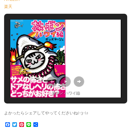
楽天
旅ボン ハワイ編
よかったらシェアしてやってくださいね(･3･)♪
F
T
P
L
共
a
w
i
i
有