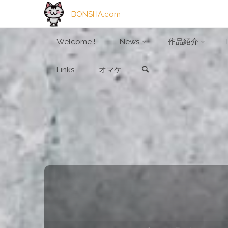
BONSHA.com
コ
Welcome !
News
作品紹介
検索
ン
Links
オマケ
テ
ン
ツ
へ
ス
キ