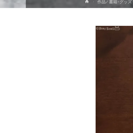
ホ
作品/ 書籍･グッズ
ー
ッ
ム
プ