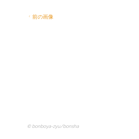
c
i
n
n
e
t
t
e
b
t
e
o
e
r
前の画像
o
r
e
k
s
t
© bonboya-zyu/bonsha