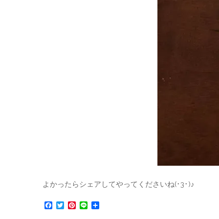
よかったらシェアしてやってくださいね(･3･)♪
F
T
P
L
共
a
w
i
i
有