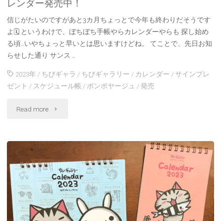
レンダー発売中！
年
信じがたいのですがあと3カ月ちょっとで今年も終わりだそうです
よ🗓 というわけで、ぼちぼち手帳やらカレンダーやらも 探し始め
賀
る頃…いやちょっと早いとは思いますけどね。 てことで、先日お知
らせした通り サンス …
状
2023年
/
ちびギャラ
/
ちびギャラリー
/
カレンダー
/
サインプレ
&
ゼント
/
スケジュール帳
/
ボンボヤージュ
/
発売
寒
"2023
Read more
中
卓
見
上
舞
カ
い
レ
発
ン
売