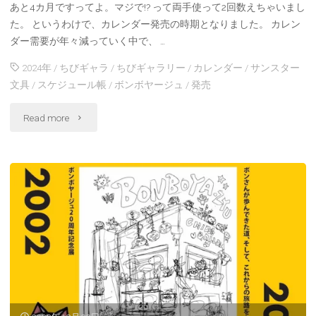
あと4カ月ですってよ。マジで!? って両手使って2回数えちゃいまし
た。 というわけで、カレンダー発売の時期となりました。 カレン
ダー需要が年々減っていく中で、 …
2024年
/
ちびギャラ
/
ちびギャラリー
/
カレンダー
/
サンスター
文具
/
スケジュール帳
/
ボンボヤージュ
/
発売
"2024
Read more
ち
び
ギ
ャ
ラ
リ
ー