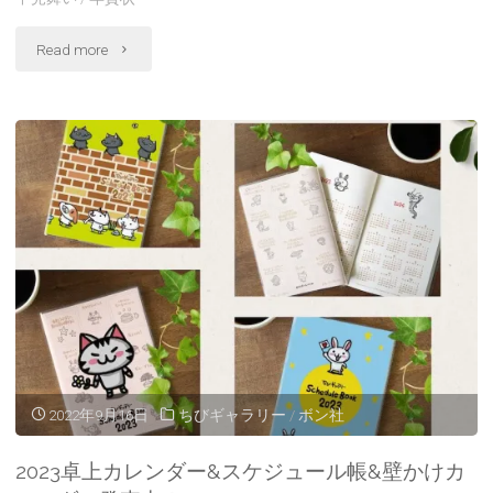
い
"2023
Read more
ま
年
し
卯
た！"
年
ち
び
ギ
ャ
ラ
2022年9月16日
ちびギャラリー
/
ボン社
リ
2023卓上カレンダー&スケジュール帳&壁かけカ
ー