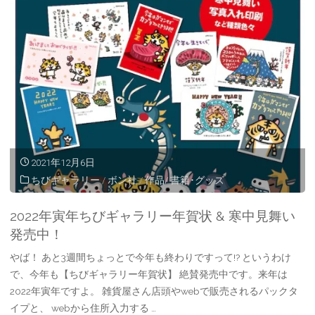
版
壁
ち
か
び
け
ギ
カ
ャ
レ
ラ
ン
2021年12月6日
リ
ダ
ちびギャラリー
/
ボン社
/
作品/ 書籍･グッズ
ー
ー
2022年寅年ちびギャラリー年賀状 & 寒中見舞い
の
発
発売中！
カ
売
やば！ あと3週間ちょっとで今年も終わりですって!? というわけ
で、今年も【ちびギャラリー年賀状】 絶賛発売中です。来年は
レ
中！"
2022年寅年ですよ。 雑貨屋さん店頭やwebで販売されるパックタ
イプと、 webから住所入力する …
ン