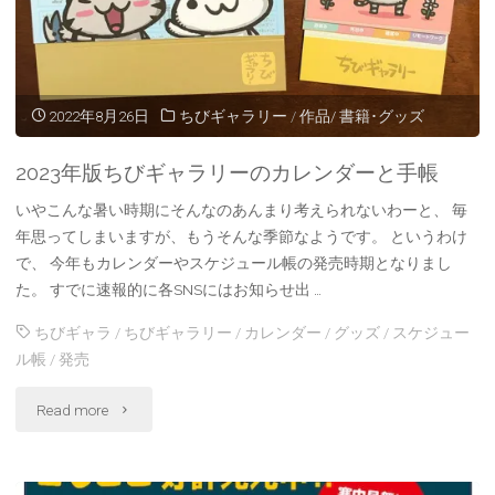
ダ
中！"
ー
&
2022年8月26日
ちびギャラリー
/
作品/ 書籍･グッズ
ス
2023年版ちびギャラリーのカレンダーと手帳
ケ
いやこんな暑い時期にそんなのあんまり考えられないわーと、 毎
ジ
年思ってしまいますが、もうそんな季節なようです。 というわけ
で、 今年もカレンダーやスケジュール帳の発売時期となりまし
ュ
た。 すでに速報的に各SNSにはお知らせ出 …
ー
ちびギャラ
/
ちびギャラリー
/
カレンダー
/
グッズ
/
スケジュー
ル帳
/
発売
ル
"2023
帳
Read more
年
&