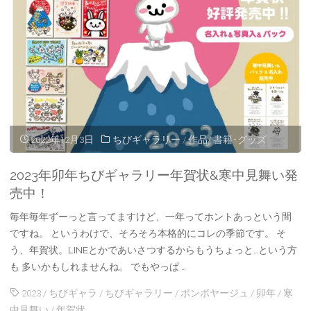
の
ご
来
場
あ
2022年12月3日
ちびギャラリー
/
作品/ 書籍･グッズ
り
2023年卯年ちびギャラリー年賀状&寒中見舞い発
が
売中！
と
毎年毎年ずーっと言ってますけど、一年ってホントあっという間
ですね。 というわけで、そろそろ本格的にコレの季節です。 そ
う
う、年賀状。LINEとかであいさつするからもうちょっと…という方
も 多いかもしれませんね。 でもやっぱ …
ご
2023
/
ちびギャラ
/
ちびギャラリー
/
ボンボヤージュ
/
卯年
/
寒
ざ
中見舞い
/
年賀状