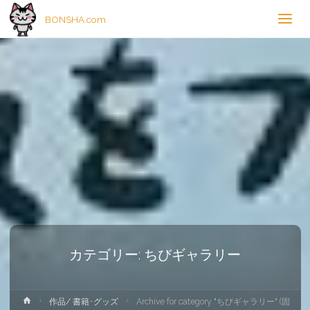
BONSHA.com
カテゴリー:
ちびギャラリー
ホ
作品/ 書籍･グッズ
Archive for category "ちびギャラリー"
(固