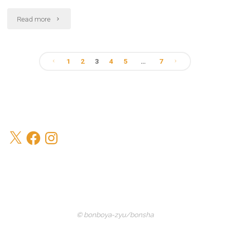
ダ
"2022
Read more
ー
年
と
寅
1
2
3
4
5
…
7
投
手
年
帳"
ち
稿
び
の
X
Facebook
Instagram
ギ
ペ
ャ
ー
ラ
リ
ジ
© bonboya-zyu/bonsha
ー