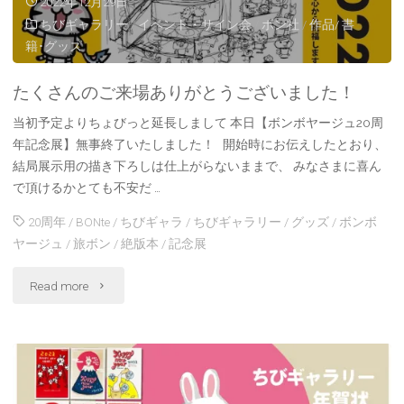
2022年12月29日
ちびギャラリー
/
イベント・サイン会
/
ボン社
/
作品/ 書
カ
籍･グッズ
レ
たくさんのご来場ありがとうございました！
ン
当初予定よりちょびっと延長しまして 本日【ボンボヤージュ20周
ダ
年記念展】無事終了いたしました！ 開始時にお伝えしたとおり、
結局展示用の描き下ろしは仕上がらないままで、 みなさまに喜ん
ー
で頂けるかとても不安だ …
発
20周年
/
BONte
/
ちびギャラ
/
ちびギャラリー
/
グッズ
/
ボンボ
ヤージュ
/
旅ボン
/
絶版本
/
記念展
売
"た
で
Read more
く
す！"
さ
ん