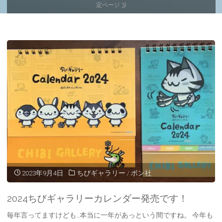
ー
定ページ 3)
ム
2023年9月4日
ちびギャラリー
/
ボン社
2024ちびギャラリーカレンダー発売です！
毎年言ってますけども…本当に一年があっという間ですね。 今年も