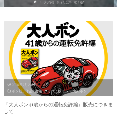
ホ
タグ付けされた記事 "電子版"
ー
ム
2020年7月23日
ボン社
/
作品/ 書籍･グッズ
/
旅ボン・大人ボン
『大人ボン41歳からの運転免許編』販売につきま
して