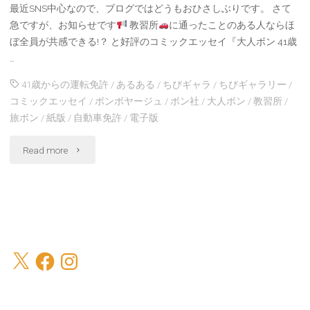
最近SNS中心なので、ブログではどうもおひさしぶりです。 さて
急ですが、お知らせです
教習所
に通ったことのある人ならほ
ぼ全員が共感できる!？ と好評のコミックエッセイ『大人ボン 41歳
…
41歳からの運転免許
/
あるある
/
ちびギャラ
/
ちびギャラリー
/
コミックエッセイ
/
ボンボヤージュ
/
ボン社
/
大人ボン
/
教習所
/
旅ボン
/
紙版
/
自動車免許
/
電子版
"『大
Read more
人
ボ
ン
X
Facebook
Instagram
41
歳