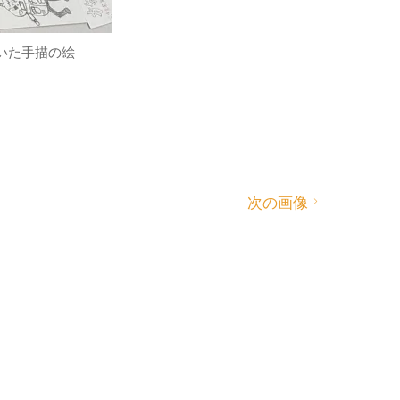
いた手描の絵
次の画像