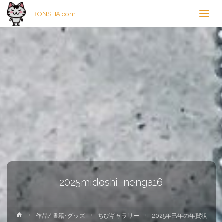
BONSHA.com
2025midoshi_nenga16
ホ
作品/ 書籍･グッズ
ちびギャラリー
2025年巳年の年賀状