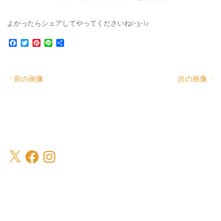
よかったらシェアしてやってくださいね(･3･)♪
F
T
P
L
共
a
w
i
i
有
c
i
n
n
e
t
t
e
b
t
e
前の画像
次の画像
o
e
r
o
r
e
k
s
t
X
Facebook
Instagram