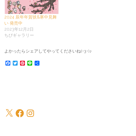
2024 辰年年賀状&寒中見舞
い 発売中
2023年12月2日
ちびギャラリー
よかったらシェアしてやってくださいね(･3･)♪
F
T
P
L
共
a
w
i
i
有
c
i
n
n
e
t
t
e
b
t
e
o
e
r
o
r
e
k
s
t
X
Facebook
Instagram