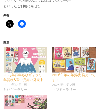
よりすぐりのあの人だけには出したいかもー
といったご利用にもぜひー
共有:
関連
2023年卯年ちびギャラリー
2026午年の年賀状 発売中で
年賀状&寒中見舞い発売中！
す！
2022年12月3日
2025年12月2日
ちびギャラリー
ちびギャラリー