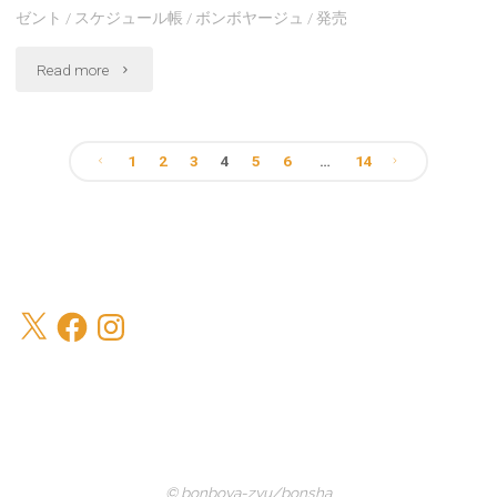
ゼント
/
スケジュール帳
/
ボンボヤージュ
/
発売
寒
"2023
Read more
中
卓
見
上
1
2
3
4
5
6
…
14
舞
投
カ
い
レ
稿
発
ン
の
売
X
Facebook
Instagram
ダ
中！"
ペ
ー
ー
&
ス
ジ
© bonboya-zyu/bonsha