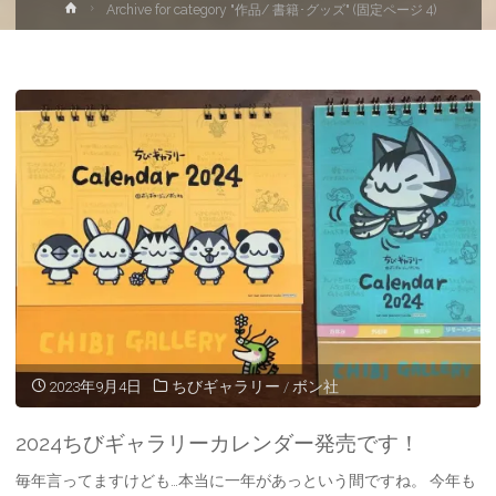
ホ
Archive for category "作品/ 書籍･グッズ"
(固定ページ 4)
ー
ム
2023年9月4日
ちびギャラリー
/
ボン社
2024ちびギャラリーカレンダー発売です！
毎年言ってますけども…本当に一年があっという間ですね。 今年も