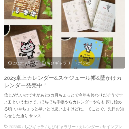
年
ち
び
ギ
ャ
ラ
2022年9月16日
ちびギャラリー
/
ボン社
リ
2023卓上カレンダー&スケジュール帳&壁かけカ
ー
レンダー発売中！
年
信じがたいのですがあと3カ月ちょっとで今年も終わりだそうです
よ🗓 というわけで、ぼちぼち手帳やらカレンダーやらも 探し始め
賀
る頃…いやちょっと早いとは思いますけどね。 てことで、先日お知
らせした通り サンス …
状
2023年
/
ちびギャラ
/
ちびギャラリー
/
カレンダー
/
サインプレ
&