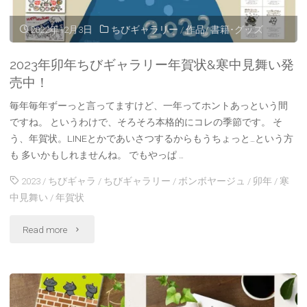
周
2022年12月3日
ちびギャラリー
/
作品/ 書籍･グッズ
年
2023年卯年ちびギャラリー年賀状&寒中見舞い発
記
売中！
念
毎年毎年ずーっと言ってますけど、一年ってホントあっという間
ですね。 というわけで、そろそろ本格的にコレの季節です。 そ
展
う、年賀状。LINEとかであいさつするからもうちょっと…という方
も 多いかもしれませんね。 でもやっぱ …
開
2023
/
ちびギャラ
/
ちびギャラリー
/
ボンボヤージュ
/
卯年
/
寒
催！
中見舞い
/
年賀状
12/17〜
"2023
Read more
28@
年
原
卯
宿"