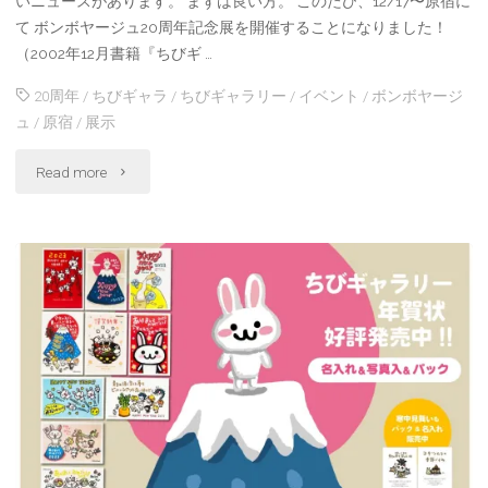
いニュースがあります。 まずは良い方。 このたび、12/17〜原宿に
う
て ボンボヤージュ20周年記念展を開催することになりました！
（2002年12月書籍『ちびギ …
ご
20周年
/
ちびギャラ
/
ちびギャラリー
/
イベント
/
ボンボヤージ
ざ
ュ
/
原宿
/
展示
い
"ボ
Read more
ま
ン
し
ボ
た！"
ヤ
ー
ジ
ュ
20