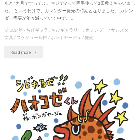
あと4カ月ですってよ。マジで!? って両手使って2回数えちゃいまし
た。 というわけで、カレンダー発売の時期となりました。 カレン
ダー需要が年々減っていく中で、 …
2024年
/
ちびギャラ
/
ちびギャラリー
/
カレンダー
/
サンスター
文具
/
スケジュール帳
/
ボンボヤージュ
/
発売
"2024
Read more
ち
び
ギ
ャ
ラ
リ
ー