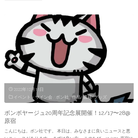
く
し
さ
ま
ん
し
の
た！"
ご
来
場
2022年12月11日
あ
イベント・サイン会
/
ボン社
/
作品/ 書籍･グッズ
り
ボンボヤージュ20周年記念展開催！12/17〜28@
が
原宿
と
こんにちは。ボン社です。 本日は、みなさまに良いニュースと悪