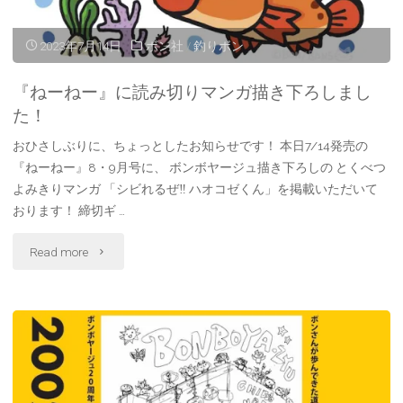
カ
2023年7月14日
ボン社
/
釣りボン
レ
『ねーねー』に読み切りマンガ描き下ろしまし
ン
た！
ダ
おひさしぶりに、ちょっとしたお知らせです！ 本日7/14発売の
『ねーねー』8・9月号に、 ボンボヤージュ描き下ろしの とくべつ
ー
よみきりマンガ 「シビれるぜ‼ ハオコゼくん」を掲載いただいて
おります！ 締切ギ …
発
売
"『ね
Read more
で
ー
す！"
ね
ー』
に