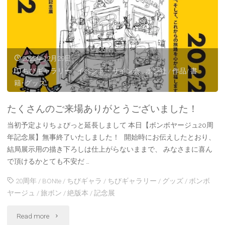
読
み
切
2022年12月29日
ちびギャラリー
/
イベント・サイン会
/
ボン社
/
作品/ 書
り
籍･グッズ
マ
たくさんのご来場ありがとうございました！
ン
当初予定よりちょびっと延長しまして 本日【ボンボヤージュ20周
ガ
年記念展】無事終了いたしました！ 開始時にお伝えしたとおり、
結局展示用の描き下ろしは仕上がらないままで、 みなさまに喜ん
描
で頂けるかとても不安だ …
き
20周年
/
BONte
/
ちびギャラ
/
ちびギャラリー
/
グッズ
/
ボンボ
ヤージュ
/
旅ボン
/
絶版本
/
記念展
下
"た
ろ
Read more