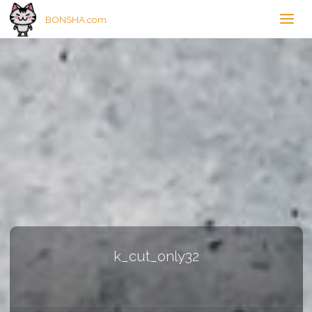
BONSHA.com
k_cut_only32