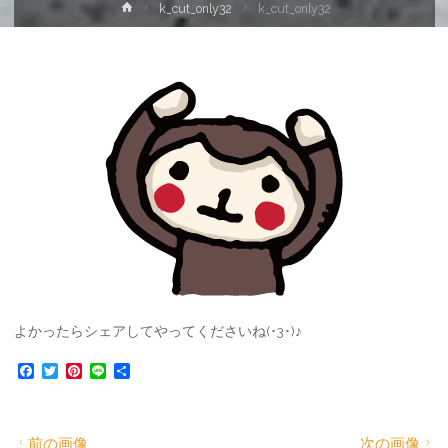
ホ
k_cut_only32
k_cut_only32
ー
ム
よかったらシェアしてやってくださいね(･3･)♪
F
T
P
L
共
a
w
i
i
有
c
i
n
n
e
t
t
e
b
t
e
前の画像
次の画像