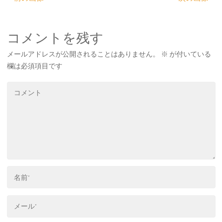
o
e
r
o
r
e
k
s
t
コメントを残す
メールアドレスが公開されることはありません。
※
が付いている
欄は必須項目です