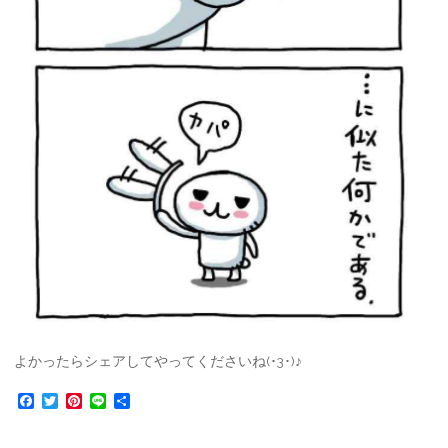
よかったらシェアしてやってくださいね(･3･)♪
F
T
P
L
共
a
w
i
i
有
c
i
n
n