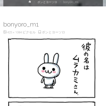
ホ
ボンとヨーソロ
bonyoro_m1
ー
ム
bonyoro_m1
フ
425 × 1084
ピクセル
ボンとヨーソロ
ル
サ
イ
ズ