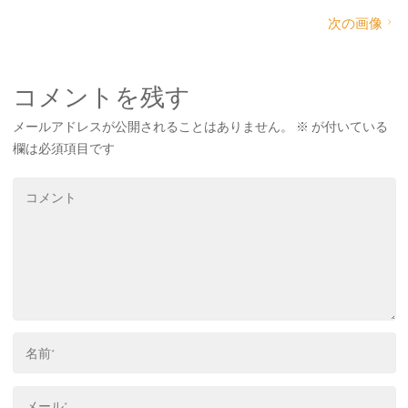
e
t
t
e
b
t
e
次の画像
o
e
r
o
r
e
k
s
t
コメントを残す
メールアドレスが公開されることはありません。
※
が付いている
欄は必須項目です